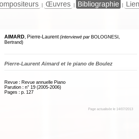
ompositeurs
Œuvres
Bibliographie
Lie
|
|
|
AIMARD
, Pierre-Laurent
(interviewé par
BOLOGNESI,
Bertrand)
Pierre-Laurent Aimard et le piano de Boulez
Revue : Revue annuelle Piano
Parution : n° 19 (2005-2006)
Pages : p. 127
Page actualisée le 14/07/2013