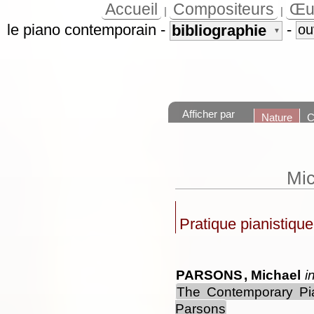
Accueil
Compositeurs
Œu
|
|
le piano contemporain
-
-
bibliographie
ou
▼
Afficher par
Nature
C
Mic
Pratique pianistique,
PARSONS
, Michael
i
The Contemporary Pian
Parsons