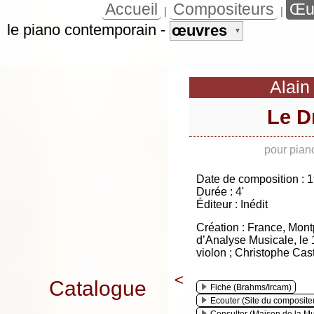
Accueil
Compositeurs
Œu
|
|
le piano contemporain
-
œuvres
▼
Alain
Le D
pour pian
Date de composition : 
Durée : 4'
Éditeur : Inédit
Création : France, Montp
d’Analyse Musicale, le 
violon ; Christophe Cast
<
Catalogue
Fiche (Brahms/Ircam)
Ecouter (Site du composite
Consulter (Maison de la M