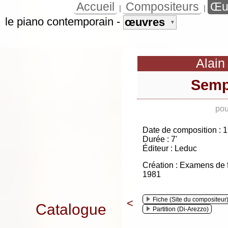
Accueil
Compositeurs
Œu
|
|
le piano contemporain
-
œuvres
▼
Alain
Sempr
pou
Date de composition : 
Durée : 7'
Éditeur : Leduc
Création : Examens de 
1981
Fiche (Site du compositeur
<
Catalogue
Partition (Di-Arezzo)