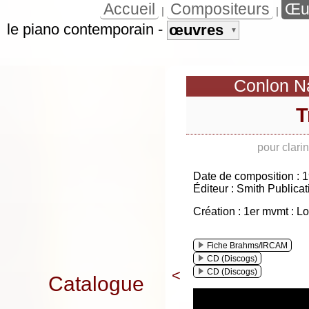
Accueil
Compositeurs
Œu
|
|
le piano contemporain
-
œuvres
▼
Conlon N
T
pour clari
Date de composition : 
Éditeur : Smith Publicat
Création : 1er mvmt : L
Fiche Brahms/IRCAM
CD (Discogs)
CD (Discogs)
<
Catalogue